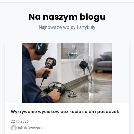
Na naszym blogu
Najnowsze wpisy i artykuły
Wykrywanie wycieków bez kucia ścian i posadzek
22 lip 2026
Jakub Owczarz