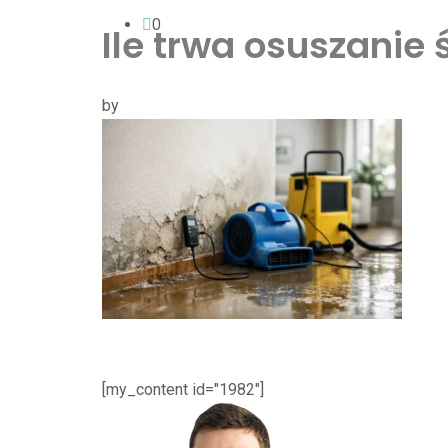
0
Ile trwa osuszanie 
by
[my_content id="1982"]