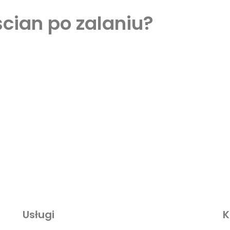
ścian po zalaniu?
Usługi
K