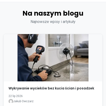
Na naszym blogu
Najnowsze wpisy i artykuły
Wykrywanie wycieków bez kucia ścian i posadzek
22 lip 2026
Jakub Owczarz