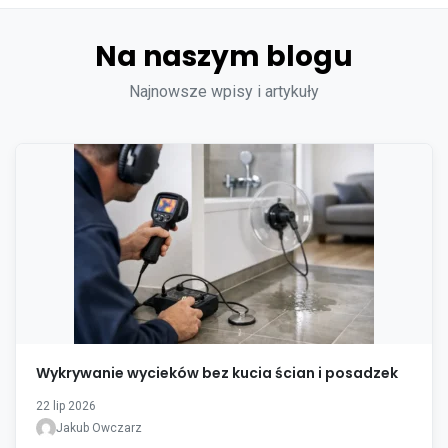
Na naszym blogu
Najnowsze wpisy i artykuły
Wykrywanie wycieków bez kucia ścian i posadzek
22 lip 2026
Jakub Owczarz