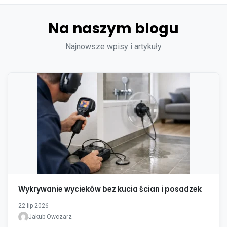
Na naszym blogu
Najnowsze wpisy i artykuły
Wykrywanie wycieków bez kucia ścian i posadzek
22 lip 2026
Jakub Owczarz