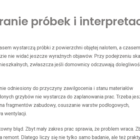
anie próbek i interpreta
Czasem wystarczą próbki z powierzchni objętej nalotem, a czase
gdzie nie widać jeszcze wyraźnych objawów. Przy podejrzeniu sk
ieszkalnych, zwłaszcza jeśli domownicy odczuwają dolegliwoś
ie odniesiony do przyczyny zawilgocenia i stanu materiałów
lonych grzybów nie wystarcza do zaplanowania prac. Trzeba je
miana fragmentów zabudowy, osuszanie warstw podłogowych,
 wentylacji.
ztowny błąd. Zbyt mały zakres prac sprawia, że problem wraca. Z
 remont. Dlatego liczy się nie tylko samo badanie, ale też prak