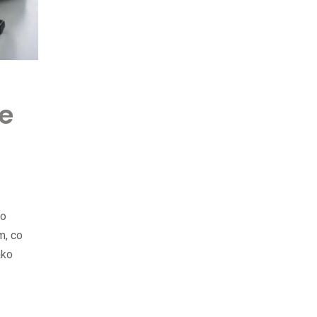
e
po
m, co
ako