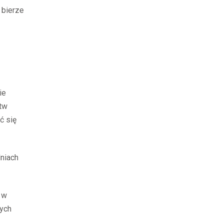
 bierze
ie
stw
ć się
dniach
 w
wych