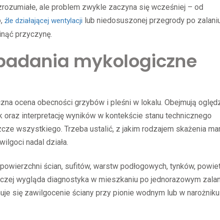
zrozumiałe, ale problem zwykle zaczyna się wcześniej – od
o,
lub niedosuszonej przegrody po zalani
źle działającej wentylacji
minąć przyczynę.
badania mykologiczne
zna ocena obecności grzybów i pleśni w lokalu. Obejmują oględz
 oraz interpretację wyników w kontekście stanu technicznego
zcze wszystkiego. Trzeba ustalić, z jakim rodzajem skażenia m
wilgoci nadal działa.
powierzchni ścian, sufitów, warstw podłogowych, tynków, powie
aczej wygląda diagnostyka w mieszkaniu po jednorazowym zalan
ymuje się zawilgocenie ściany przy pionie wodnym lub w narożniku