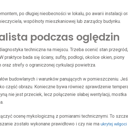
ntem, po długiej nieobecności w lokalu, po awarii instalacji o
pieczyciela, wspólnoty mieszkaniowej lub zarządcy budynku.
lista podczas oględzin
 diagnostyka techniczna na miejscu. Trzeba ocenić stan przegród,
praktyce bada się ściany, sufity, podłogi, okolice okien, piony
 oraz strefy o ograniczonej cyrkulacji powietrza.
ałów budowlanych i warunków panujących w pomieszczeniu. Jeśl
ylko część obrazu. Konieczne bywa również sprawdzenie tempera
ną nie jest przeciek, lecz połączenie słabej wentylacji, mostka
a.
łączyć ocenę mykologiczną z pomiarami technicznymi. To szcze
suszanie zostało wykonane prawidłowo i czy nie ma
ukrytej wilgoci