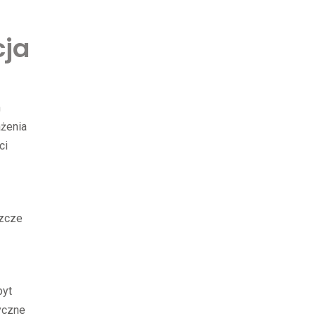
cja
m
ażenia
ci
szcze
byt
tyczne