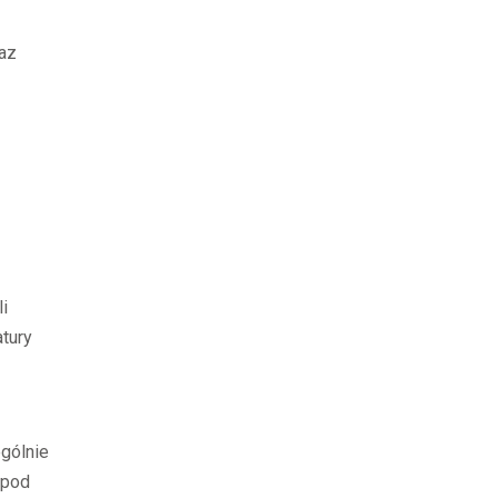
raz
i
tury
gólnie
pod