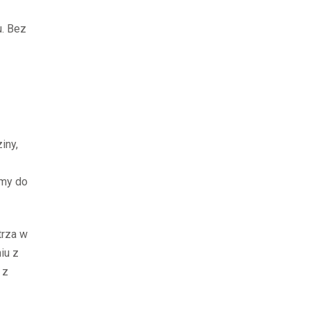
u. Bez
iny,
amy do
trza w
iu z
 z