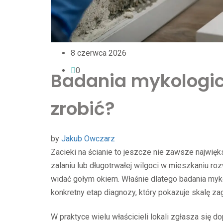
8 czerwca 2026
0
Badania mykologic
zrobić?
by
Jakub Owczarz
Zacieki na ścianie to jeszcze nie zawsze najwię
zalaniu lub długotrwałej wilgoci w mieszkaniu roz
widać gołym okiem. Właśnie dlatego badania myko
konkretny etap diagnozy, który pokazuje skalę za
W praktyce wielu właścicieli lokali zgłasza się d