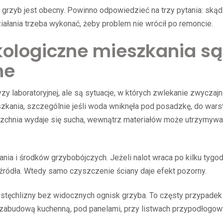
 grzyb jest obecny. Powinno odpowiedzieć na trzy pytania: skąd
działania trzeba wykonać, żeby problem nie wrócił po remoncie.
ologiczne mieszkania są
ne
y laboratoryjnej, ale są sytuacje, w których zwlekanie zwyczajn
szkania, szczególnie jeśli woda wniknęła pod posadzkę, do war
erzchnia wydaje się sucha, wewnątrz materiałów może utrzymywa
nia i środków grzybobójczych. Jeżeli nalot wraca po kilku tygo
 źródła. Wtedy samo czyszczenie ściany daje efekt pozorny.
 stęchlizny bez widocznych ognisk grzyba. To częsty przypadek
a zabudową kuchenną, pod panelami, przy listwach przypodłogo