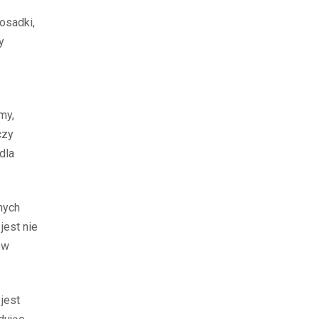
osadki,
y
my,
czy
dla
nych
jest nie
ów
jest