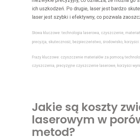
niezwykle precyzyjny, co oznacza, że można go 
ich uszkodzeń. Po drugie, laser jest bardzo skut
laser jest szybki i efektywny, co pozwala zaosz
Słowa kluczowe: technologia laserowa, czyszczenie, materiały
precyzja, skuteczność, bezpieczeństwo, środowisko, korzyści.
Frazy kluczowe: czyszczenie materiałów za pomocą technolog
czyszczenia, precyzyjne czyszczenie laserowe, korzyści wyn
Jakie są koszty zw
laserowym w porów
metod?