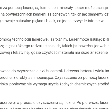
ć za pomocą lasera, są kamienie i minerały. Laser może usunąć 
na powierzchniach kamieni szlachetnych, takich jak diamenty cz
ą swoje naturalne piękno i blask, co jest niezwykle istotne w
mocą technologii laserowej, są tkaniny. Laser może usunąć pla
 się na różnego rodzaju tkaninach, takich jak bawełna, jedwab 
owej i tekstylnej, gdzie czystość materiału ma duże znaczenie 
ana do czyszczenia szkła, ceramiki, drewna, betonu i wielu in
norodne, a efekty są imponujące. Czyszczenie za pomocą lasera 
owiska, ponieważ nie wymaga użycia żadnych chemicznych środk
laserowej w procesie czyszczenia są liczne. Po pierwsze, laser 