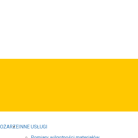
POŻARZE
INNE USŁUGI
Pomiary wilgotności materiałów