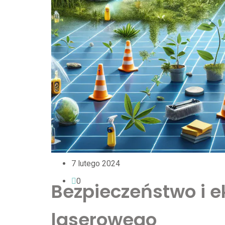
7 lutego 2024
0
Bezpieczeństwo i e
laserowego