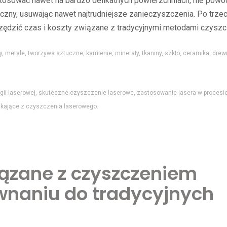
stosować nawet na bardzo delikatnych powierzchniach, nie powo
eczny, usuwając nawet najtrudniejsze zanieczyszczenia. Po trzec
czędzić czas i koszty związane z tradycyjnymi metodami czyszc
, metale, tworzywa sztuczne, kamienie, minerały, tkaniny, szkło, ceramika, drew
ii laserowej, skuteczne czyszczenie laserowe, zastosowanie lasera w procesi
ikające z czyszczenia laserowego.
iązane z czyszczeniem
naniu do tradycyjnych