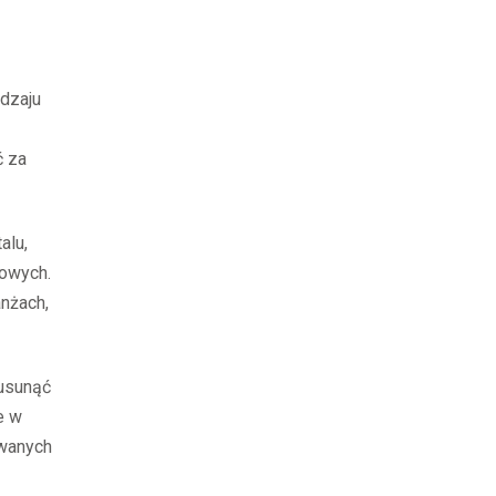
dzaju
ć za
alu,
lowych.
nżach,
 usunąć
e w
ywanych