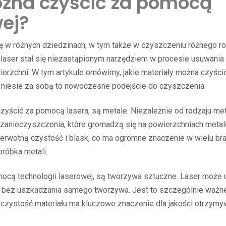
ożna czyścić za pomocą
wej?
ę w różnych dziedzinach, w tym także w czyszczeniu różnego ro
i, laser stał się niezastąpionym narzędziem w procesie usuwania
erzchni. W tym artykule omówimy, jakie materiały można czyści
i niesie za sobą to nowoczesne podejście do czyszczenia.
yścić za pomocą lasera, są metale. Niezależnie od rodzaju met
nne zanieczyszczenia, które gromadzą się na powierzchniach meta
erwotną czystość i blask, co ma ogromne znaczenie w wielu bra
bróbka metali.
mocą technologii laserowej, są tworzywa sztuczne. Laser może
dki, bez uszkadzania samego tworzywa. Jest to szczególnie ważn
 czystość materiału ma kluczowe znaczenie dla jakości otrzym