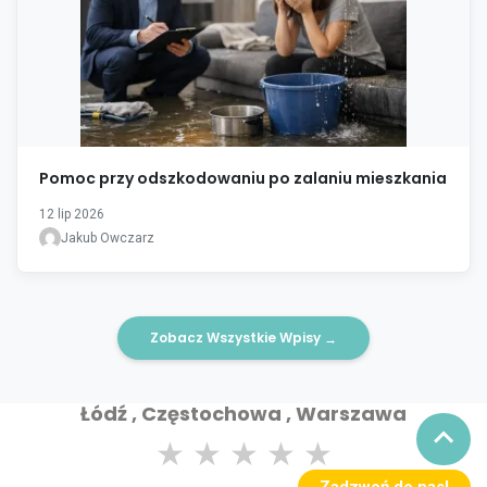
Pomoc przy odszkodowaniu po zalaniu mieszkania
12 lip 2026
Jakub Owczarz
Zobacz Wszystkie Wpisy
→
Łódź , Częstochowa , Warszawa
★
★
★
★
★