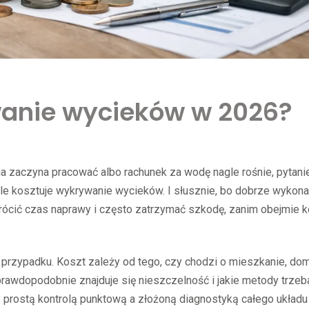
ywanie wycieków w 2026?
ga zaczyna pracować albo rachunek za wodę nagle rośnie, pytani
 ile kosztuje wykrywanie wycieków. I słusznie, bo dobrze wykon
rócić czas naprawy i często zatrzymać szkodę, zanim obejmie k
o przypadku. Koszt zależy od tego, czy chodzi o mieszkanie, do
ie prawdopodobnie znajduje się nieszczelność i jakie metody trzeb
y prostą kontrolą punktową a złożoną diagnostyką całego układ