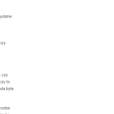
zydatne
rczy
, czy
czy to
oda była
trzeba