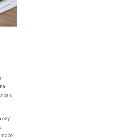
e
ana
olejne
m czy
a
u może