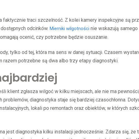
a faktycznie traci szczelność. Z kolei kamery inspekcyjne są pr
no dostępnych odcinków.
nie wskazują samego
Mierniki wilgotności
 pomagają ocenić, czy potrzebne będzie osuszanie.
ody, tylko od tej, która ma sens w danej sytuacji. Czasem wysta
m razem potrzebne są dwa albo trzy etapy diagnostyki.
najbardziej
li klient zgłasza wilgoć w kilku miejscach, ale nie ma pewności
ch problemów, diagnostyka staje się bardziej czasochłonna. Doty
talacyjnych, lokali po remontach oraz obiektów, w których szk
 jest diagnostyka kilku instalacji jednocześnie. Zdarza się, że 