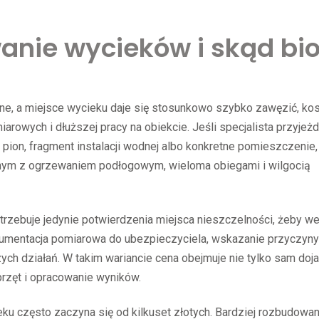
wanie wycieków i skąd bi
lne, a miejsce wycieku daje się stosunkowo szybko zawęzić, kos
arowych i dłuższej pracy na obiekcie. Jeśli specjalista przyjeż
 pion, fragment instalacji wodnej albo konkretne pomieszczenie,
nnym z ogrzewaniem podłogowym, wieloma obiegami i wilgocią
otrzebuje jedynie potwierdzenia miejsca nieszczelności, żeby 
okumentacja pomiarowa do ubezpieczyciela, wskazanie przyczyny
ych działań. W takim wariancie cena obejmuje nie tylko sam doja
przęt i opracowanie wyników.
u często zaczyna się od kilkuset złotych. Bardziej rozbudowa