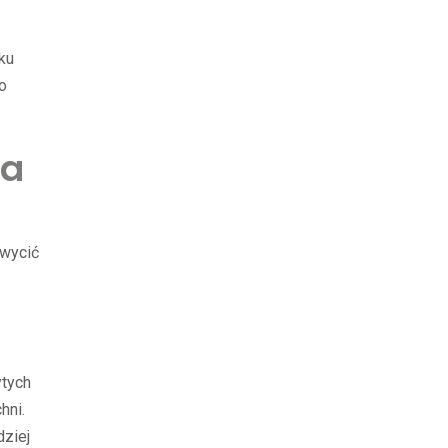
ku
o
ia
hwycić
ytych
hni.
dziej