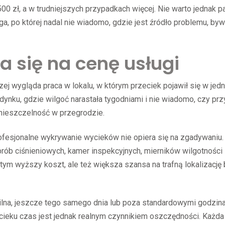
 zł, a w trudniejszych przypadkach więcej. Nie warto jednak p
a, po której nadal nie wiadomo, gdzie jest źródło problemu, by
a się na cenę usługi
zej wygląda praca w lokalu, w którym przeciek pojawił się w jed
budynku, gdzie wilgoć narastała tygodniami i nie wiadomo, czy pr
zy nieszczelność w przegrodzie.
fesjonalne wykrywanie wycieków nie opiera się na zgadywaniu.
prób ciśnieniowych, kamer inspekcyjnych, mierników wilgotności
 tym wyższy koszt, ale też większa szansa na trafną lokalizację
pilna, jeszcze tego samego dnia lub poza standardowymi godzin
cieku czas jest jednak realnym czynnikiem oszczędności. Każd