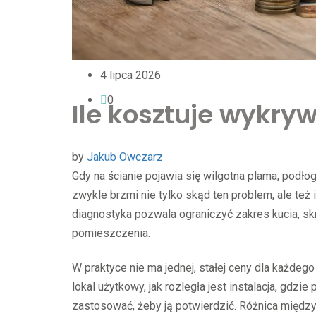
4 lipca 2026
0
Ile kosztuje wykr
by
Jakub Owczarz
Gdy na ścianie pojawia się wilgotna plama, podło
zwykle brzmi nie tylko skąd ten problem, ale też
diagnostyka pozwala ograniczyć zakres kucia, sk
pomieszczenia.
W praktyce nie ma jednej, stałej ceny dla każdeg
lokal użytkowy, jak rozległa jest instalacja, gdz
zastosować, żeby ją potwierdzić. Różnica międz