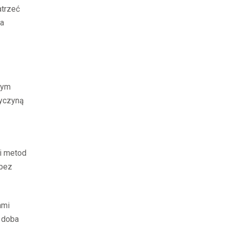
atrzeć
wa
nym
zyczyną
 i metod
 bez
ami
a doba