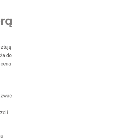
orą
ztują
dża do
 cena
wezwać
zd i
na