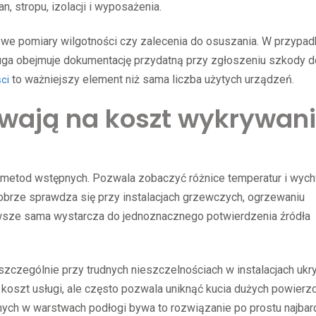
 stropu, izolacji i wyposażenia.
owe pomiary wilgotności czy zalecenia do osuszania. W przypad
ługa obejmuje dokumentację przydatną przy zgłoszeniu szkody d
to ważniejszy element niż sama liczba użytych urządzeń.
ci
wają na koszt wykrywan
h metod wstępnych. Pozwala zobaczyć różnice temperatur i wyc
Dobrze sprawdza się przy instalacjach grzewczych, ogrzewaniu
awsze sama wystarcza do jednoznacznego potwierdzenia źródła
szczególnie przy trudnych nieszczelnościach w instalacjach ukr
koszt usługi, ale często pozwala uniknąć kucia dużych powierzc
ych w warstwach podłogi bywa to rozwiązanie po prostu najbar