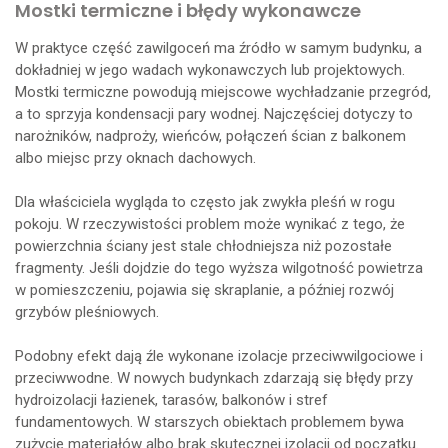
Mostki termiczne i błędy wykonawcze
W praktyce część zawilgoceń ma źródło w samym budynku, a
dokładniej w jego wadach wykonawczych lub projektowych.
Mostki termiczne powodują miejscowe wychładzanie przegród,
a to sprzyja kondensacji pary wodnej. Najczęściej dotyczy to
narożników, nadproży, wieńców, połączeń ścian z balkonem
albo miejsc przy oknach dachowych.
Dla właściciela wygląda to często jak zwykła pleśń w rogu
pokoju. W rzeczywistości problem może wynikać z tego, że
powierzchnia ściany jest stale chłodniejsza niż pozostałe
fragmenty. Jeśli dojdzie do tego wyższa wilgotność powietrza
w pomieszczeniu, pojawia się skraplanie, a później rozwój
grzybów pleśniowych.
Podobny efekt dają źle wykonane izolacje przeciwwilgociowe i
przeciwwodne. W nowych budynkach zdarzają się błędy przy
hydroizolacji łazienek, tarasów, balkonów i stref
fundamentowych. W starszych obiektach problemem bywa
zużycie materiałów albo brak skutecznej izolacji od początku.