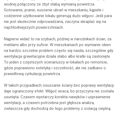
wodnej połączony ze zbyt słabą wymianą powietrza.
Gotowanie, pranie, suszenie ubrań w mieszkaniu, kąpiele i
codzienne użytkowanie lokalu generują dużo wilgoci. Jeśli para
nie jest skutecznie odprowadzana, zaczyna skraplać się na
najchłodniejszych powierzchniach.
Najpierw widać to na szybach, później w narożnikach ścian, za
meblami albo przy suficie. W mieszkaniach po wymianie okien
na bardzo szczelne problem często się nasila, szczególnie gdy
wentylacja grawitacyjna działa słabo albo kratki są zasłonięte.
To jeden z częstszych scenariuszy w lokalach po remoncie,
gdzie poprawiono estetykę i szczelność, ale nie zadbano o
prawidłową cyrkulację powietrza.
W takich przypadkach osuszanie ściany bez poprawy wentylacji
daje ograniczony efekt. Wilgoć wraca, bo przyczyna nie została
usunięta. Czasem wystarczy korekta nawyków i usprawnienie
wentylacji, a czasem potrzebna jest głębsza analiza,
zwłaszcza gdy dochodzą do tego problemy z izolacją cieplną.