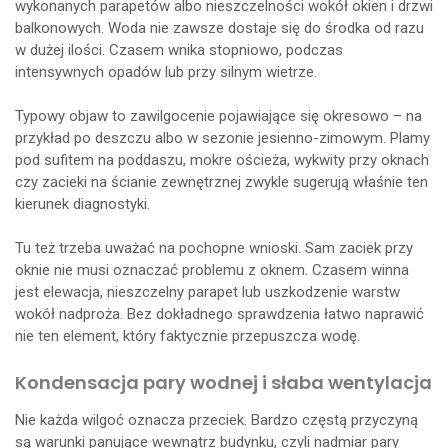
wykonanych parapetów albo nieszczelności wokół okien i drzwi
balkonowych. Woda nie zawsze dostaje się do środka od razu
w dużej ilości. Czasem wnika stopniowo, podczas
intensywnych opadów lub przy silnym wietrze.
Typowy objaw to zawilgocenie pojawiające się okresowo – na
przykład po deszczu albo w sezonie jesienno-zimowym. Plamy
pod sufitem na poddaszu, mokre ościeża, wykwity przy oknach
czy zacieki na ścianie zewnętrznej zwykle sugerują właśnie ten
kierunek diagnostyki.
Tu też trzeba uważać na pochopne wnioski. Sam zaciek przy
oknie nie musi oznaczać problemu z oknem. Czasem winna
jest elewacja, nieszczelny parapet lub uszkodzenie warstw
wokół nadproża. Bez dokładnego sprawdzenia łatwo naprawić
nie ten element, który faktycznie przepuszcza wodę.
Kondensacja pary wodnej i słaba wentylacja
Nie każda wilgoć oznacza przeciek. Bardzo częstą przyczyną
są warunki panujące wewnątrz budynku, czyli nadmiar pary