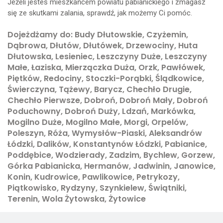
Jeżeli jesteś mieszkańcem powiatu pabianickiego i zmagasz
się ze skutkami zalania, sprawdź, jak możemy Ci pomóc.
Dojeżdżamy do: Budy Dłutowskie, Czyżemin,
Dąbrowa, Dłutów, Dłutówek, Drzewociny, Huta
Dłutowska, Lesieniec, Leszczyny Duże, Leszczyny
Małe, Łaziska, Mierzączka Duża, Orzk, Pawłówek,
Piętków, Redociny, Stoczki-Porąbki, Ślądkowice,
Świerczyna, Tążewy, Barycz, Chechło Drugie,
Chechło Pierwsze, Dobroń, Dobroń Mały, Dobroń
Poduchowny, Dobroń Duży, Ldzań, Markówka,
Mogilno Duże, Mogilno Małe, Morgi, Orpelów,
Poleszyn, Róża, Wymysłów-Piaski, Aleksandrów
Łódzki, Dalików, Konstantynów Łódzki, Pabianice,
Poddębice, Wodzierady, Zadzim, Bychlew, Gorzew,
Górka Pabianicka, Hermanów, Jadwinin, Janowice,
Konin, Kudrowice, Pawlikowice, Petrykozy,
Piątkowisko, Rydzyny, Szynkielew, Świątniki,
Terenin, Wola Żytowska, Żytowice