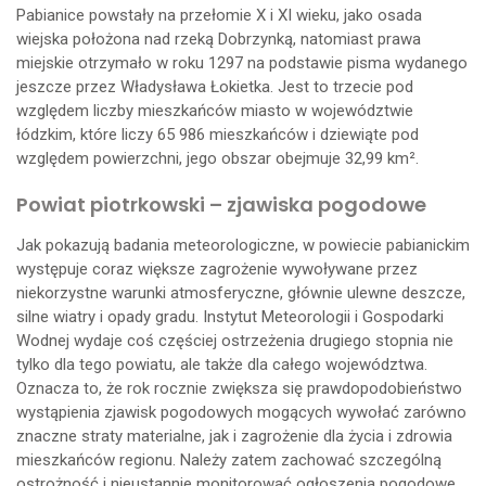
Pabianice powstały na przełomie X i XI wieku, jako osada
wiejska położona nad rzeką Dobrzynką, natomiast prawa
miejskie otrzymało w roku 1297 na podstawie pisma wydanego
jeszcze przez Władysława Łokietka. Jest to trzecie pod
względem liczby mieszkańców miasto w województwie
łódzkim, które liczy 65 986 mieszkańców i dziewiąte pod
względem powierzchni, jego obszar obejmuje 32,99 km².
Powiat piotrkowski – zjawiska pogodowe
Jak pokazują badania meteorologiczne, w powiecie pabianickim
występuje coraz większe zagrożenie wywoływane przez
niekorzystne warunki atmosferyczne, głównie ulewne deszcze,
silne wiatry i opady gradu. Instytut Meteorologii i Gospodarki
Wodnej wydaje coś częściej ostrzeżenia drugiego stopnia nie
tylko dla tego powiatu, ale także dla całego województwa.
Oznacza to, że rok rocznie zwiększa się prawdopodobieństwo
wystąpienia zjawisk pogodowych mogących wywołać zarówno
znaczne straty materialne, jak i zagrożenie dla życia i zdrowia
mieszkańców regionu. Należy zatem zachować szczególną
ostrożność i nieustannie monitorować ogłoszenia pogodowe.