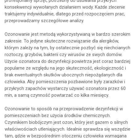
profesjonalny sprzęt, potrzebny do usuwania przykrych
konsekwencji wywołanych działaniem wody. Każde zlecenie
traktujemy indywidualnie, dlatego przed rozpoczęciem prac,
przeprowadzamy szczegółowe analizy.
Ozonowanie jest metodą wykorzystywaną w bardzo szerokim
zakresie. To jedyne skuteczne rozwiązanie dla alergików,
którym zależy na tym, by ostatecznie pozbyć się niechcianych
roztoczy, grzybów, bakterii czy wirusów ze swych domów.
Użycie ozonatora do dezynfekcji powietrza jest coraz bardziej
popularne ze względu na jego skuteczność, ekologiczność i
brak ewentualnych skutków ubocznych niepożądanych dla
człowieka. Aby pomieszczenia pozbawione były zarazków i
przykrych zapachów wystarczy używać ozonatora przez 60
min, a samą czynność powtarzać co kilka miesięcy.
Ozonowanie to sposób na przeprowadzenie dezynfekcji w
pomieszczeniach bez użycia środków chemicznych.
Czynnikiem biobójczym jest ozon, który jest gazem o silnych
właściwościach utleniających. Idealnie sprawdza się wszędzie
tam, gdzie w bezpośrednim otoczeniu człowieka wymagana