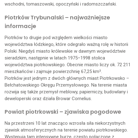
wschodni, tomaszowski, opoczyński i radomszczański.
Piotrków Trybunalski – najważniejsze
informacje
Piotrków to drugie pod względem wielkości miasto
województwa łódzkiego, które odegrało ważną rolę w historii
Polski. Niegdyś miasto królewskie w dawnym województwie
sieradzkim, następnie w latach 1975–1998 stolica
województwa piotrkowskiego. Obecnie miasto liczy ok. 72 211
mieszkańców i zajmuje powierzchnię 67,25 km².
Piotrków jest jednym z dwóch głównych miast Piotrkowsko –
Bełchatowskiego Okręgu Przemysłowego. Na terenie miasta
rozwija się także przemysł meblowy, papierniczy, budowlany i
deweloperski oraz działa Browar Cornelius.
Powiat piotrkowski – zjawiska pogodowe
Na przestrzeni 10 lat znacząco wzrosła siła niekorzystnych
zjawisk atmosferycznych na terenie powiatu piotrkowskiego.
Występują tam intensywne burze, często połączone z