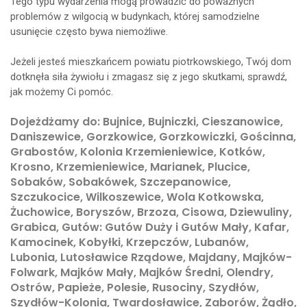
Tego typu wydarzenia mogą prowadzić do poważnych
problemów z wilgocią w budynkach, której samodzielne
usunięcie często bywa niemożliwe.
Jeżeli jesteś mieszkańcem powiatu piotrkowskiego, Twój dom
dotknęła siła żywiołu i zmagasz się z jego skutkami, sprawdź,
jak możemy Ci pomóc.
Dojeżdżamy do: Bujnice, Bujniczki, Cieszanowice,
Daniszewice, Gorzkowice, Gorzkowiczki, Gościnna,
Grabostów, Kolonia Krzemieniewice, Kotków,
Krosno, Krzemieniewice, Marianek, Plucice,
Sobaków, Sobakówek, Szczepanowice,
Szczukocice, Wilkoszewice, Wola Kotkowska,
Żuchowice, Boryszów, Brzoza, Cisowa, Dziewuliny,
Grabica, Gutów: Gutów Duży i Gutów Mały, Kafar,
Kamocinek, Kobyłki, Krzepczów, Lubanów,
Lubonia, Lutosławice Rządowe, Majdany, Majków-
Folwark, Majków Mały, Majków Średni, Olendry,
Ostrów, Papieże, Polesie, Rusociny, Szydłów,
Szydłów-Kolonia, Twardosławice, Zaborów, Żądło,