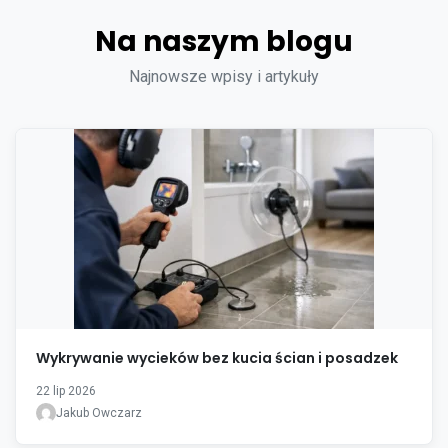
Na naszym blogu
Najnowsze wpisy i artykuły
Wykrywanie wycieków bez kucia ścian i posadzek
22 lip 2026
Jakub Owczarz