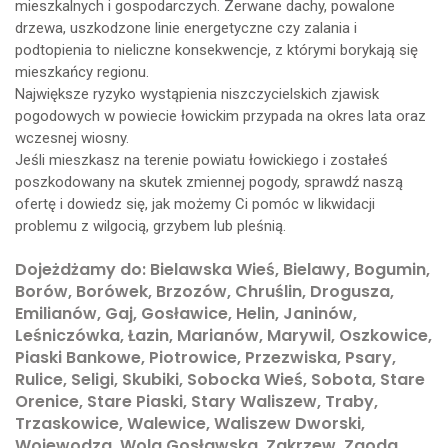
mieszkalnych i gospodarczych. Zerwane dachy, powalone
drzewa, uszkodzone linie energetyczne czy zalania i
podtopienia to nieliczne konsekwencje, z którymi borykają się
mieszkańcy regionu.
Największe ryzyko wystąpienia niszczycielskich zjawisk
pogodowych w powiecie łowickim przypada na okres lata oraz
wczesnej wiosny.
Jeśli mieszkasz na terenie powiatu łowickiego i zostałeś
poszkodowany na skutek zmiennej pogody, sprawdź naszą
ofertę i dowiedz się, jak możemy Ci pomóc w likwidacji
problemu z wilgocią, grzybem lub pleśnią.
Dojeżdżamy do: Bielawska Wieś, Bielawy, Bogumin,
Borów, Borówek, Brzozów, Chruślin, Drogusza,
Emilianów, Gaj, Gosławice, Helin, Janinów,
Leśniczówka, Łazin, Marianów, Marywil, Oszkowice,
Piaski Bankowe, Piotrowice, Przezwiska, Psary,
Rulice, Seligi, Skubiki, Sobocka Wieś, Sobota, Stare
Orenice, Stare Piaski, Stary Waliszew, Traby,
Trzaskowice, Walewice, Waliszew Dworski,
Wojewodza, Wola Gosławska, Zakrzew, Zgoda,