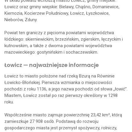
W skład powiatu wchodzą miasto Łowicz, gminy miejskie:
Łowicz oraz gminy wiejskie: Bielawy, Chąśno, Domaniewice,
Kiernozia, Kocierzew Południowy, Łowicz, Łyszkowice,
Nieborów, Zduny.
Powiat ten graniczy z pięcioma powiatami województwa
łódzkiego: skierniewickim, brzezińskim, zgierskim, łęczyckim i
kutnowskim, a także z dwoma powiatami województwa
mazowieckiego: gostynińskim i sochaczewskim.
Łowicz — najważniejsze informacje
Łowicz to miasto położone nad rzeką Bzurą na Równinie
Łowicko-Błońskiej. Pierwsza wzmianka o miejscowości
pochodzi z roku 1136, a jego nazwa pochodzi od słowa „łowić”.
Miastem, Łowicz został po raz pierwszy określony w 1298
roku.
Współcześnie miasto zajmuje powierzchnię 23,42 km², którą
zamieszkuje 27 908 osób. Podstawą do rozwoju
gospodarczego miasta jest przemysł spożywczy, rolniczy,