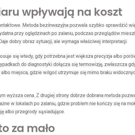
aru wpływają na koszt
 kontaktowe. Metoda bezinwazyjna pozwala szybko sprawdzić w
zydatna przy oględzinach po zalaniu, podczas przeglądów mies
Daje dobry obraz sytuacji, ale wymaga właściwej interpretacji.
suje się wtedy, gdy potrzebna jest większa precyzja albo poró
ypadkach do diagnostyki dołącza się termowizję, zwłaszcza gd
i albo miejsca, gdzie wilgoć utrzymuje się mimo braku widoczny
, tym wyższa cena. Z drugiej strony dobrze dobrana metoda pozw
ne w lokalach po zalaniu, gdzie problem nie kończy się na mok
cję albo przegrody sąsiadujące.
to za mało