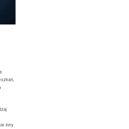
a
ieszkań,
a
dzaj
ie inny