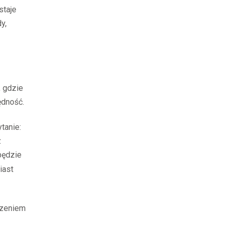
staje
y,
, gdzie
ędność.
tanie:
z
będzie
iast
dzeniem