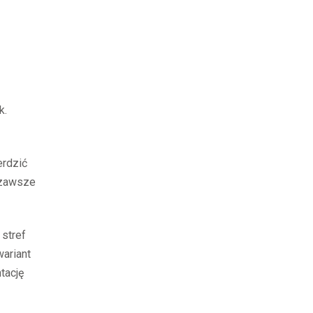
k.
erdzić
e zawsze
stref
ariant
tację