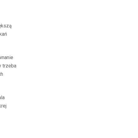
iększą
zkań
wnanie
y trzeba
ch
ala
rej