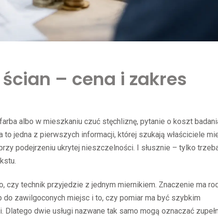
 ścian – cena i zakres
farba albo w mieszkaniu czuć stęchliznę, pytanie o koszt badani
a to jedna z pierwszych informacji, której szukają właściciele m
rzy podejrzeniu ukrytej nieszczelności. I słusznie – tylko trzeb
kstu.
o, czy technik przyjedzie z jednym miernikiem. Znaczenie ma ro
p do zawilgoconych miejsc i to, czy pomiar ma być szybkim
. Dlatego dwie usługi nazwane tak samo mogą oznaczać zupełn