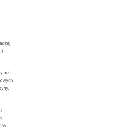
aczej
 i
y niż
tkowych
zyny,
i
j
stw