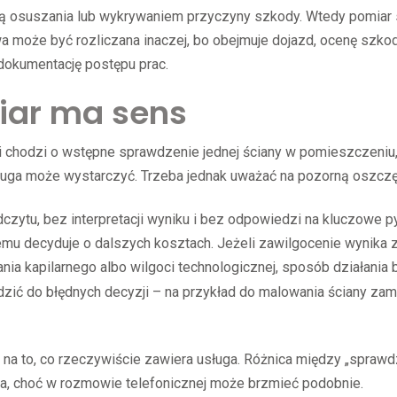
gą osuszania lub wykrywaniem przyczyny szkody. Wtedy pomiar 
 może być rozliczana inaczej, bo obejmuje dojazd, ocenę szkod
 dokumentację postępu prac.
iar ma sens
śli chodzi o wstępne sprawdzenie jednej ściany w pomieszczeniu
ługa może wystarczyć. Trzeba jednak uważać na pozorną oszcz
zytu, bez interpretacji wyniku i bez odpowiedzi na kluczowe py
lemu decyduje o dalszych kosztach. Jeżeli zawilgocenie wynika 
nia kapilarnego albo wilgoci technologicznej, sposób działania 
zić do błędnych decyzji – na przykład do malowania ściany zam
eż na to, co rzeczywiście zawiera usługa. Różnica między „spraw
uża, choć w rozmowie telefonicznej może brzmieć podobnie.