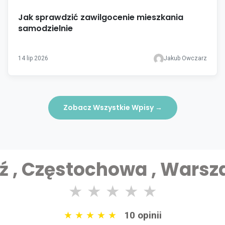
Jak sprawdzić zawilgocenie mieszkania
samodzielnie
14 lip 2026
Jakub Owczarz
Zobacz Wszystkie Wpisy
→
ź , Częstochowa , Wars
★
★
★
★
★
★
★
★
★
★
10 opinii