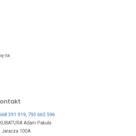
i
ię na
ontakt
668 391 919
,
793 665 596
KUBATURA Adam Pakuła
l. Jaracza 100A