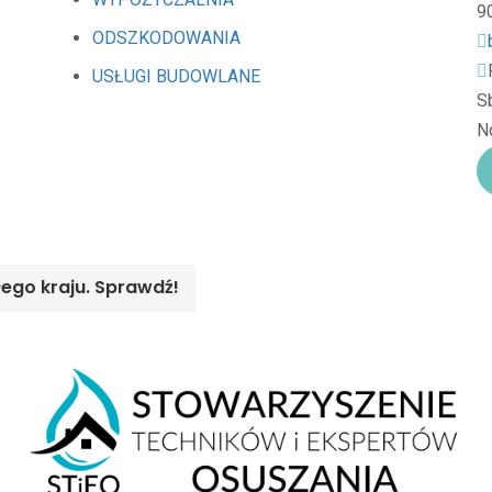
9
ODSZKODOWANIA
USŁUGI BUDOWLANE
Sb
Nd
łego kraju. Sprawdź!