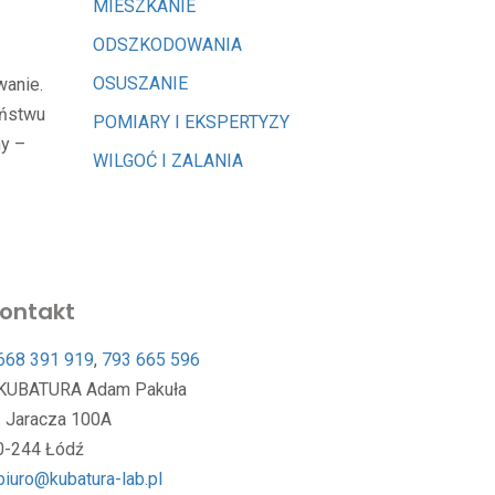
MIESZKANIE
ODSZKODOWANIA
OSUSZANIE
wanie.
aństwu
POMIARY I EKSPERTYZY
ny –
WILGOĆ I ZALANIA
ontakt
668 391 919
,
793 665 596
KUBATURA Adam Pakuła
l. Jaracza 100A
0-244 Łódź
biuro@kubatura-lab.pl