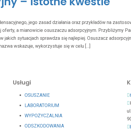
ny – istotne kwestie
ensacyjnego, jego zasad działania oraz przykładów na zastoso
j oferty, a mianowicie osuszaczu adsorpcyjnym. Przybliżymy P
w jakich sytuacjach sprawdza się najlepiej. Osuszacz adsorpcyj
azwa wskazuje, wykorzystuje się w celu […]
Usługi
K
OSUSZANIE
LABORATORIUM
u
WYPOŻYCZALNIA
9
ODSZKODOWANIA