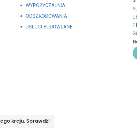
u
WYPOŻYCZALNIA
9
ODSZKODOWANIA
USŁUGI BUDOWLANE
Sb
Nd
łego kraju. Sprawdź!