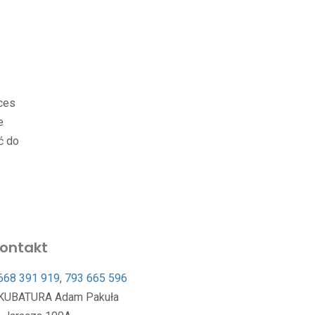
oces
e
ć do
ontakt
668 391 919
,
793 665 596
KUBATURA Adam Pakuła